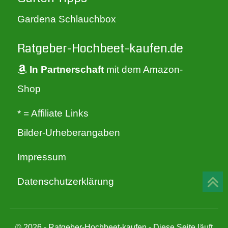
Gartenpirat
Gardena Schlauchbox
Ratgeber-Hochbeet-kaufen.de
Gartenwelt Riegelsberger
In Partnerschaft
mit dem Amazon-
Gärtner Pötschke
Shop
* = Affiliate Links
GERSO
Bilder-Urheberangaben
Impressum
Gräfe & Unzer
Datenschutzerklärung
GrünerGarten by Zebra und Art Design
© 2026 - Ratgeber-Hochbeet-kaufen - Diese Seite läuft