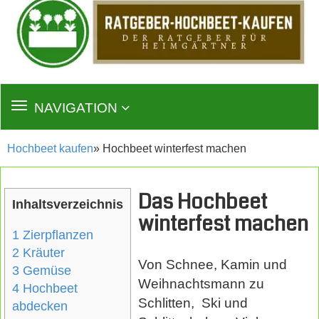
TOGGLE
NAVIGATION
NAVIGATION
Hochbeet kaufen
» Hochbeet winterfest machen
Das Hochbeet
Inhaltsverzeichnis
winterfest machen
1
Zierpflanzen
2
Kräuter
Von Schnee, Kamin und
3
Gemüse
Weihnachtsmann zu
4
Hochbeet
Schlitten, Ski und
abdecken