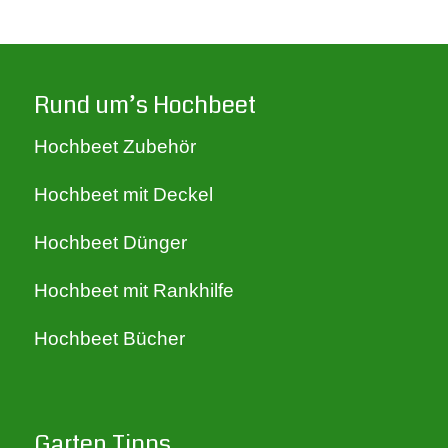
FIXKIT
Gabiona
Rund um’s Hochbeet
Hochbeet Zubehör
Gardena
Hochbeet mit Deckel
GardenFlora
Hochbeet Dünger
Hochbeet mit Rankhilfe
Gartenallerlei
Hochbeet Bücher
Gartenfreude
Garten Tipps