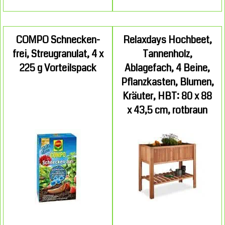
COMPO Schnecken-
Relaxdays Hochbeet,
frei, Streugranulat, 4 x
Tannenholz,
225 g Vorteilspack
Ablagefach, 4 Beine,
Pflanzkasten, Blumen,
Kräuter, HBT: 80 x 88
x 43,5 cm, rotbraun