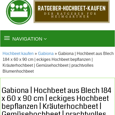
TOGGLE
NAVIGATION
NAVIGATION
Hochbeet kaufen
»
Gabiona
» Gabiona | Hochbeet aus Blech
184 x 60 x 90 cm | eckiges Hochbeet bepflanzen |
Kräuterhochbeet | Gemüsehochbeet | prachtvolles
Blumenhochbeet
Gabiona | Hochbeet aus Blech 184
x 60 x 90 cm | eckiges Hochbeet
bepflanzen | Kräuterhochbeet |
Gemüsehochbeet | prachtvolles