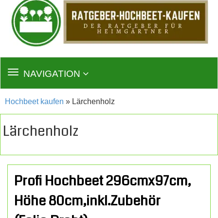
TOGGLE
NAVIGATION
NAVIGATION
Hochbeet kaufen
» Lärchenholz
Lärchenholz
Profi Hochbeet 296cmx97cm,
Höhe 80cm,inkl.Zubehör