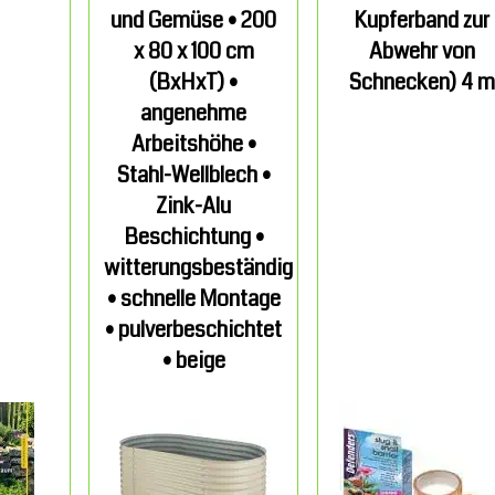
und Gemüse • 200
Kupferband zur
x 80 x 100 cm
Abwehr von
(BxHxT) •
Schnecken) 4 m
angenehme
Arbeitshöhe •
Stahl-Wellblech •
Zink-Alu
Beschichtung •
witterungsbeständig
• schnelle Montage
• pulverbeschichtet
• beige