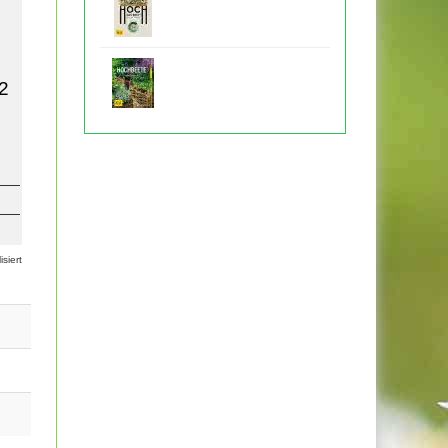
-2
siert