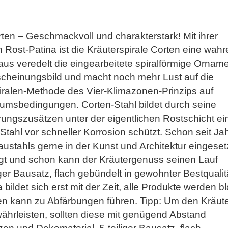
rten – Geschmackvoll und charakterstark! Mit ihrer
n Rost-Patina ist die Kräuterspirale Corten eine wahr
aus veredelt die eingearbeitete spiralförmige Orname
cheinungsbild und macht noch mehr Lust auf die
piralen-Methode des Vier-Klimazonen-Prinzips auf
tumsbedingungen. Corten-Stahl bildet durch seine
rungszusätzen unter der eigentlichen Rostschicht ei
Stahl vor schneller Korrosion schützt. Schon seit Ja
ustahls gerne in der Kunst und Architektur eingesetz
gt und schon kann der Kräutergenuss seinen Lauf
iger Bausatz, flach gebündelt in gewohnter Bestqualit
ildet sich erst mit der Zeit, alle Produkte werden b
rten kann zu Abfärbungen führen. Tipp: Um den Kräut
währleisten, sollten diese mit genügend Abstand