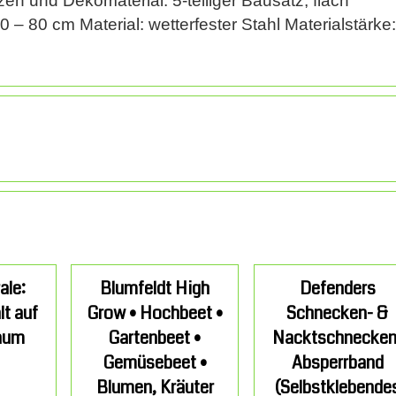
en und Dekomaterial. 5-teiliger Bausatz, flach
 – 80 cm Material: wetterfester Stahl Materialstärke:
ale:
Blumfeldt High
Defenders
lt auf
Grow • Hochbeet •
Schnecken- &
aum
Gartenbeet •
Nacktschnecken
Gemüsebeet •
Absperrband
Blumen, Kräuter
(Selbstklebende