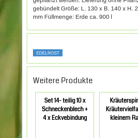
gepflanzt werden. Lieferung ohne Pflanz
gebündelt Größe: L. 130 x B. 140 x H. 20
mm Füllmenge: Erde ca. 900 l
EDELROST
Weitere Produkte
Set 14- teilig 10 x
Kräuterspir
Schneckenblech +
Kräutervielfa
4 x Eckvebindung
kleinem R