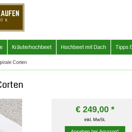
le
Kräuterhochbeet
Hochbeet mit Dach
Tipps 
irale Corten
Corten
€
249,00
*
inkl. MwSt.
Ansehen bei Amazon*