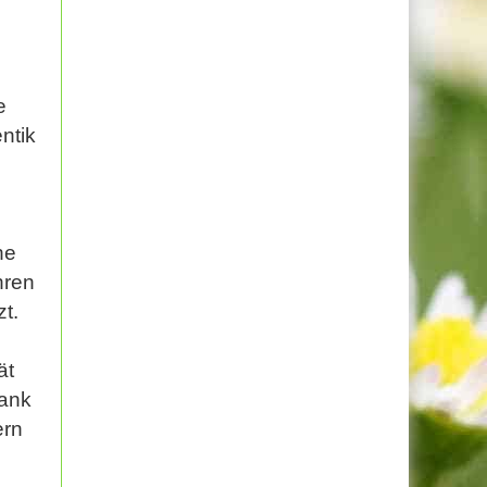
e
ntik
ne
hren
t.
ät
lank
ern