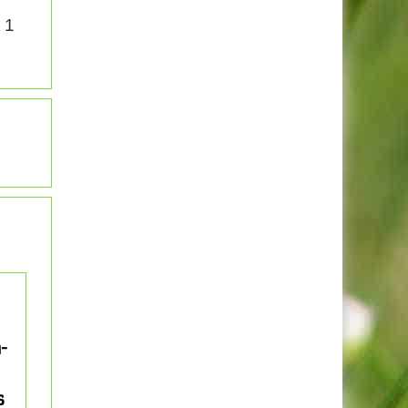
 1
-
s