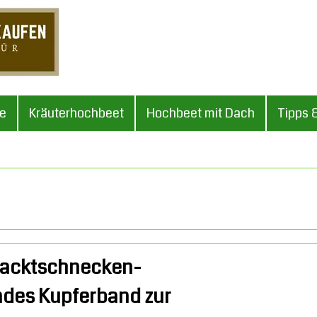
le
Kräuterhochbeet
Hochbeet mit Dach
Tipps 
Nacktschnecken-
ndes Kupferband zur