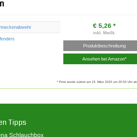
m
€ 5,26 *
hneckenabwehr
inkl. MwSt.
fenders
Produktbeschreibung
Ansehen bei Amazon*
* Preis wurde zuletzt am 15. März 2020 um 20:52 Uhr aktu
en Tipps
na Schlauchbox