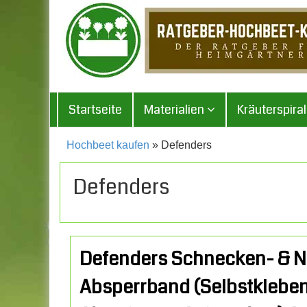
Startseite
Materialien
Kräuterspira
Hochbeet kaufen
» Defenders
Defenders
Defenders Schnecken- & 
Absperrband (Selbstklebe