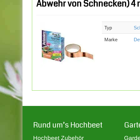
Abwehr von Schnecken) 4 
Typ
Sc
Marke
De
Rund um’s Hochbeet
Gart
Hochbeet Zubehör
Garde