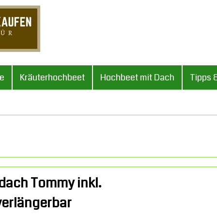
le
Kräuterhochbeet
Hochbeet mit Dach
Tipps 
dach Tommy inkl.
erlängerbar