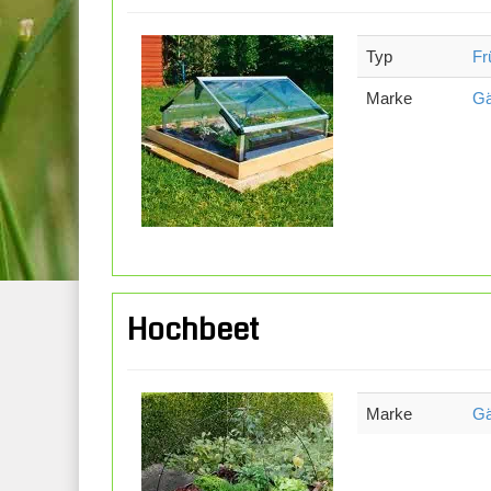
Typ
Fr
Marke
Gä
Hochbeet
Marke
Gä