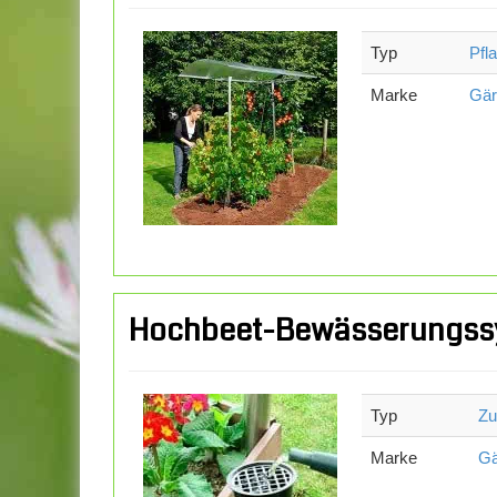
Typ
Pfl
Marke
Gär
Hochbeet-Bewässerungss
Typ
Zu
Marke
Gä