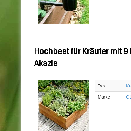
Hochbeet für Kräuter mit 
Akazie
Typ
Kr
Marke
Gä